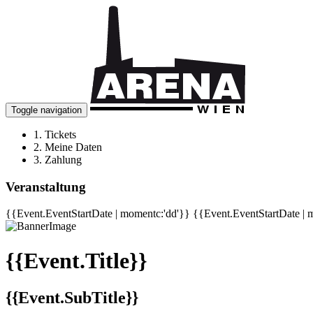
Toggle navigation
1.
Tickets
2.
Meine Daten
3.
Zahlung
Veranstaltung
{{Event.EventStartDate | momentc:'dd'}}
{{Event.EventStartDate | 
{{Event.Title}}
{{Event.SubTitle}}