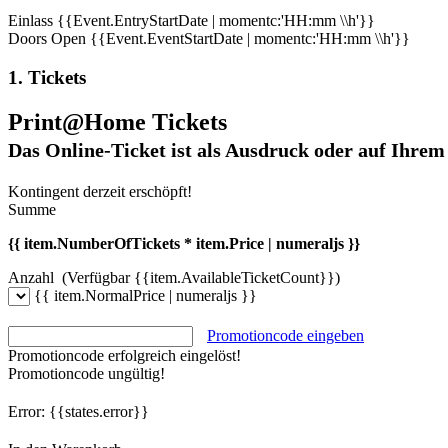
Einlass
{{Event.EntryStartDate | momentc:'HH:mm \\h'}}
Doors Open
{{Event.EventStartDate | momentc:'HH:mm \\h'}}
1. Tickets
Print@Home Tickets
Das Online-Ticket ist als Ausdruck oder auf Ihrem
Kontingent derzeit erschöpft!
Summe
{{ item.NumberOfTickets * item.Price | numeraljs }}
Anzahl
(Verfügbar {{item.AvailableTicketCount}})
{{ item.NormalPrice | numeraljs }}
Promotioncode eingeben
Promotioncode erfolgreich eingelöst!
Promotioncode ungültig!
Error:
{{states.error}}