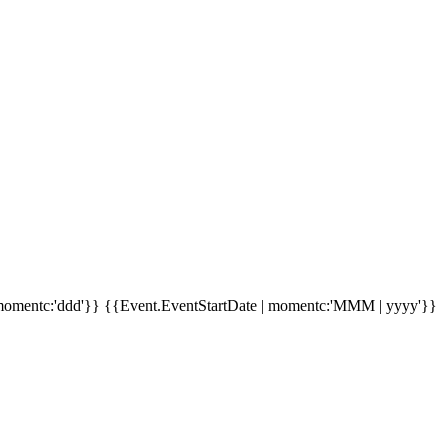
momentc:'ddd'}}
{{Event.EventStartDate | momentc:'MMM | yyyy'}}