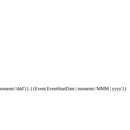
momentc:'ddd'}}
{{Event.EventStartDate | momentc:'MMM | yyyy'}}