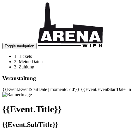
Toggle navigation
1.
Tickets
2.
Meine Daten
3.
Zahlung
Veranstaltung
{{Event.EventStartDate | momentc:'dd'}}
{{Event.EventStartDate | 
{{Event.Title}}
{{Event.SubTitle}}