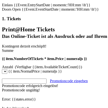
Einlass
{{Event.EntryStartDate | momentc:'HH:mm \\h'}}
Doors Open
{{Event.EventStartDate | momentc:'HH:mm \\h'}}
1. Tickets
Print@Home Tickets
Das Online-Ticket ist als Ausdruck oder auf Ihrem
Kontingent derzeit erschöpft!
Summe
{{ item.NumberOfTickets * item.Price | numeraljs }}
Anzahl
(Verfügbar {{item.AvailableTicketCount}})
{{ item.NormalPrice | numeraljs }}
Promotioncode eingeben
Promotioncode erfolgreich eingelöst!
Promotioncode ungültig!
Error:
{{states.error}}