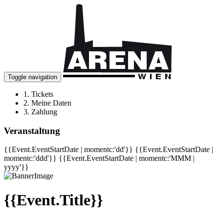
Toggle navigation
1.
Tickets
2.
Meine Daten
3.
Zahlung
Veranstaltung
{{Event.EventStartDate | momentc:'dd'}}
{{Event.EventStartDate |
momentc:'ddd'}}
{{Event.EventStartDate | momentc:'MMM |
yyyy'}}
{{Event.Title}}