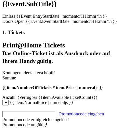
{{Event.SubTitle}}
Einlass
{{Event.EntryStartDate | momentc:'HH:mm \\h'}}
Doors Open
{{Event.EventStartDate | momentc:'HH:mm \\h'}}
1. Tickets
Print@Home Tickets
Das Online-Ticket ist als Ausdruck oder auf
Ihrem Handy gültig.
Kontingent derzeit erschöpft!
Summe
{{ item.NumberOfTickets * item.Price | numeraljs }}
Anzahl
(Verfügbar {{item.AvailableTicketCount}})
{{ item.NormalPrice | numeraljs }}
Promotioncode eingeben
Promotioncode erfolgreich eingelöst!
Promotioncode ungültig!