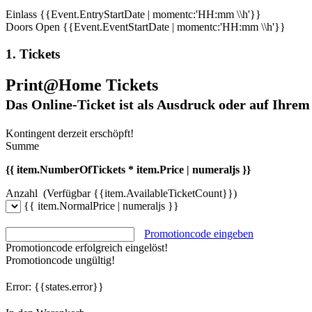
Einlass
{{Event.EntryStartDate | momentc:'HH:mm \\h'}}
Doors Open
{{Event.EventStartDate | momentc:'HH:mm \\h'}}
1. Tickets
Print@Home Tickets
Das Online-Ticket ist als Ausdruck oder auf Ihrem
Kontingent derzeit erschöpft!
Summe
{{ item.NumberOfTickets * item.Price | numeraljs }}
Anzahl
(Verfügbar {{item.AvailableTicketCount}})
{{ item.NormalPrice | numeraljs }}
Promotioncode eingeben
Promotioncode erfolgreich eingelöst!
Promotioncode ungültig!
Error:
{{states.error}}