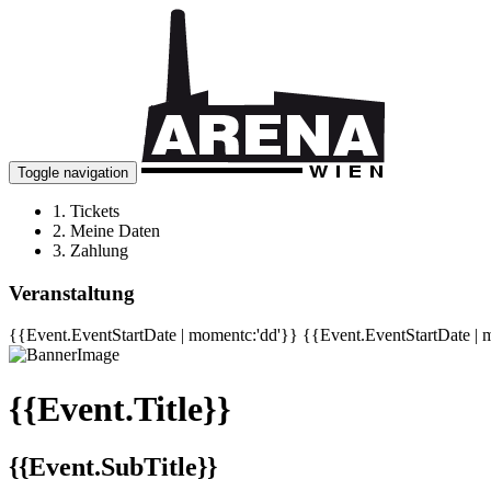
Toggle navigation
1.
Tickets
2.
Meine Daten
3.
Zahlung
Veranstaltung
{{Event.EventStartDate | momentc:'dd'}}
{{Event.EventStartDate | 
{{Event.Title}}
{{Event.SubTitle}}