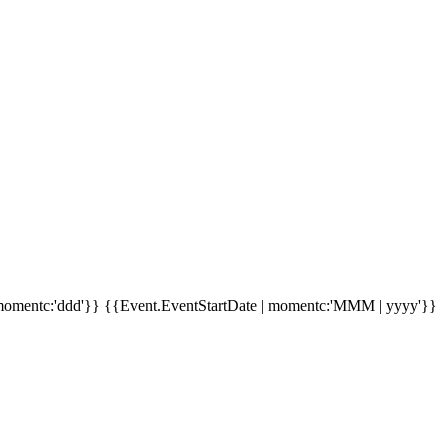
momentc:'ddd'}}
{{Event.EventStartDate | momentc:'MMM | yyyy'}}