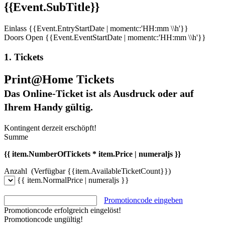
{{Event.SubTitle}}
Einlass
{{Event.EntryStartDate | momentc:'HH:mm \\h'}}
Doors Open
{{Event.EventStartDate | momentc:'HH:mm \\h'}}
1. Tickets
Print@Home Tickets
Das Online-Ticket ist als Ausdruck oder auf
Ihrem Handy gültig.
Kontingent derzeit erschöpft!
Summe
{{ item.NumberOfTickets * item.Price | numeraljs }}
Anzahl
(Verfügbar {{item.AvailableTicketCount}})
{{ item.NormalPrice | numeraljs }}
Promotioncode eingeben
Promotioncode erfolgreich eingelöst!
Promotioncode ungültig!