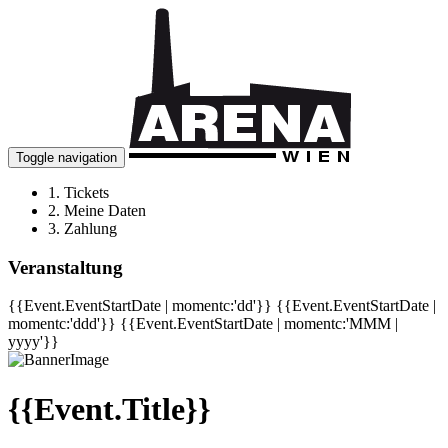
Toggle navigation
1.
Tickets
2.
Meine Daten
3.
Zahlung
Veranstaltung
{{Event.EventStartDate | momentc:'dd'}}
{{Event.EventStartDate |
momentc:'ddd'}}
{{Event.EventStartDate | momentc:'MMM |
yyyy'}}
{{Event.Title}}