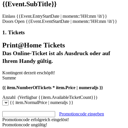
{{Event.SubTitle}}
Einlass
{{Event.EntryStartDate | momentc:'HH:mm \\h'}}
Doors Open
{{Event.EventStartDate | momentc:'HH:mm \\h'}}
1. Tickets
Print@Home Tickets
Das Online-Ticket ist als Ausdruck oder auf
Ihrem Handy gültig.
Kontingent derzeit erschöpft!
Summe
{{ item.NumberOfTickets * item.Price | numeraljs }}
Anzahl
(Verfügbar {{item.AvailableTicketCount}})
{{ item.NormalPrice | numeraljs }}
Promotioncode eingeben
Promotioncode erfolgreich eingelöst!
Promotioncode ungültig!