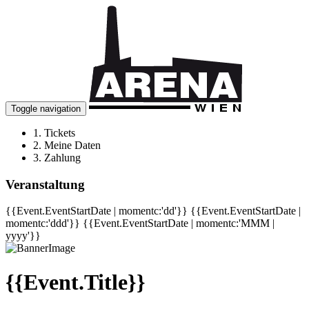
Toggle navigation
1.
Tickets
2.
Meine Daten
3.
Zahlung
Veranstaltung
{{Event.EventStartDate | momentc:'dd'}}
{{Event.EventStartDate |
momentc:'ddd'}}
{{Event.EventStartDate | momentc:'MMM |
yyyy'}}
{{Event.Title}}