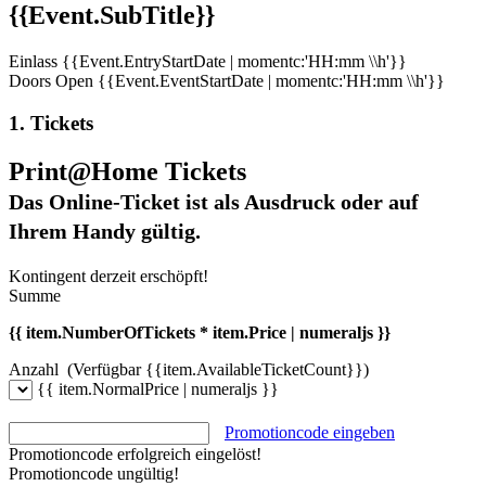
{{Event.SubTitle}}
Einlass
{{Event.EntryStartDate | momentc:'HH:mm \\h'}}
Doors Open
{{Event.EventStartDate | momentc:'HH:mm \\h'}}
1. Tickets
Print@Home Tickets
Das Online-Ticket ist als Ausdruck oder auf
Ihrem Handy gültig.
Kontingent derzeit erschöpft!
Summe
{{ item.NumberOfTickets * item.Price | numeraljs }}
Anzahl
(Verfügbar {{item.AvailableTicketCount}})
{{ item.NormalPrice | numeraljs }}
Promotioncode eingeben
Promotioncode erfolgreich eingelöst!
Promotioncode ungültig!