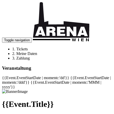
Toggle navigation
1.
Tickets
2.
Meine Daten
3.
Zahlung
Veranstaltung
{{Event.EventStartDate | momentc:'dd'}}
{{Event.EventStartDate |
momentc:'ddd'}}
{{Event.EventStartDate | momentc:'MMM |
yyyy'}}
{{Event.Title}}