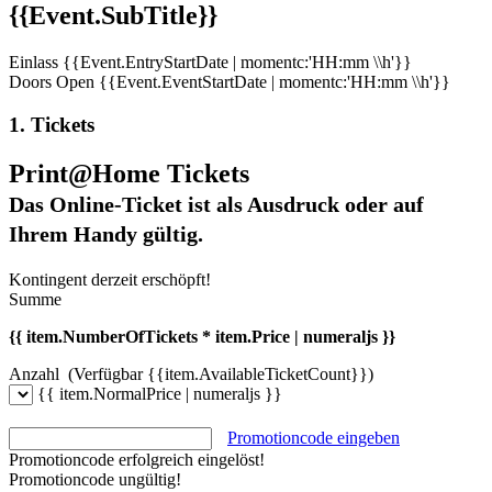
{{Event.SubTitle}}
Einlass
{{Event.EntryStartDate | momentc:'HH:mm \\h'}}
Doors Open
{{Event.EventStartDate | momentc:'HH:mm \\h'}}
1. Tickets
Print@Home Tickets
Das Online-Ticket ist als Ausdruck oder auf
Ihrem Handy gültig.
Kontingent derzeit erschöpft!
Summe
{{ item.NumberOfTickets * item.Price | numeraljs }}
Anzahl
(Verfügbar {{item.AvailableTicketCount}})
{{ item.NormalPrice | numeraljs }}
Promotioncode eingeben
Promotioncode erfolgreich eingelöst!
Promotioncode ungültig!