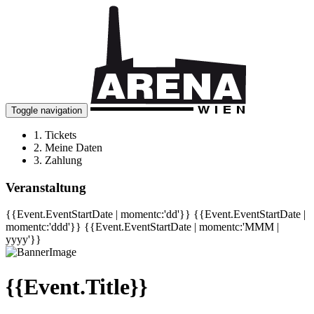
Toggle navigation
1.
Tickets
2.
Meine Daten
3.
Zahlung
Veranstaltung
{{Event.EventStartDate | momentc:'dd'}}
{{Event.EventStartDate |
momentc:'ddd'}}
{{Event.EventStartDate | momentc:'MMM |
yyyy'}}
{{Event.Title}}