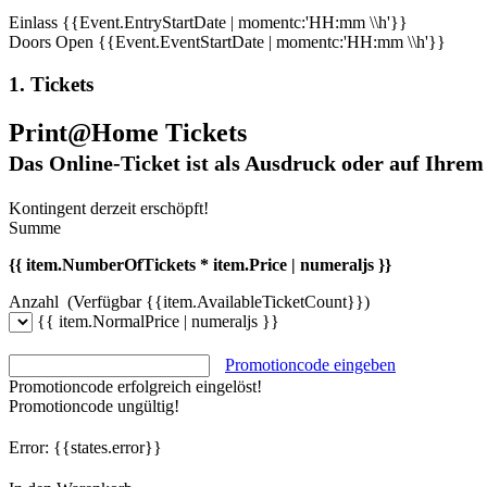
Einlass
{{Event.EntryStartDate | momentc:'HH:mm \\h'}}
Doors Open
{{Event.EventStartDate | momentc:'HH:mm \\h'}}
1. Tickets
Print@Home Tickets
Das Online-Ticket ist als Ausdruck oder auf Ihrem
Kontingent derzeit erschöpft!
Summe
{{ item.NumberOfTickets * item.Price | numeraljs }}
Anzahl
(Verfügbar {{item.AvailableTicketCount}})
{{ item.NormalPrice | numeraljs }}
Promotioncode eingeben
Promotioncode erfolgreich eingelöst!
Promotioncode ungültig!
Error:
{{states.error}}