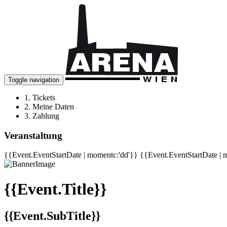
Toggle navigation
1.
Tickets
2.
Meine Daten
3.
Zahlung
Veranstaltung
{{Event.EventStartDate | momentc:'dd'}}
{{Event.EventStartDate | 
{{Event.Title}}
{{Event.SubTitle}}