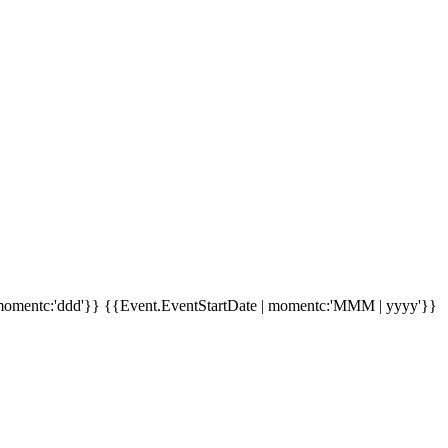
momentc:'ddd'}}
{{Event.EventStartDate | momentc:'MMM | yyyy'}}