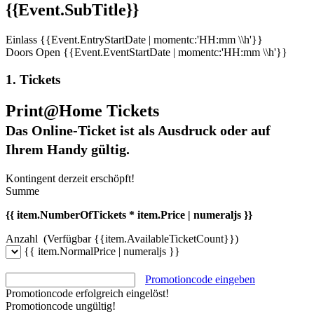
{{Event.SubTitle}}
Einlass
{{Event.EntryStartDate | momentc:'HH:mm \\h'}}
Doors Open
{{Event.EventStartDate | momentc:'HH:mm \\h'}}
1. Tickets
Print@Home Tickets
Das Online-Ticket ist als Ausdruck oder auf
Ihrem Handy gültig.
Kontingent derzeit erschöpft!
Summe
{{ item.NumberOfTickets * item.Price | numeraljs }}
Anzahl
(Verfügbar {{item.AvailableTicketCount}})
{{ item.NormalPrice | numeraljs }}
Promotioncode eingeben
Promotioncode erfolgreich eingelöst!
Promotioncode ungültig!