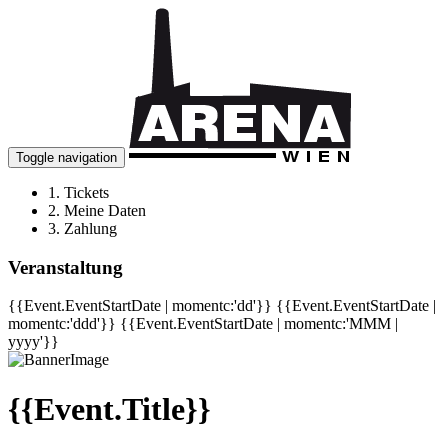
Toggle navigation
1.
Tickets
2.
Meine Daten
3.
Zahlung
Veranstaltung
{{Event.EventStartDate | momentc:'dd'}}
{{Event.EventStartDate |
momentc:'ddd'}}
{{Event.EventStartDate | momentc:'MMM |
yyyy'}}
{{Event.Title}}