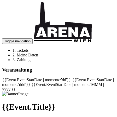
Toggle navigation
1.
Tickets
2.
Meine Daten
3.
Zahlung
Veranstaltung
{{Event.EventStartDate | momentc:'dd'}}
{{Event.EventStartDate |
momentc:'ddd'}}
{{Event.EventStartDate | momentc:'MMM |
yyyy'}}
{{Event.Title}}