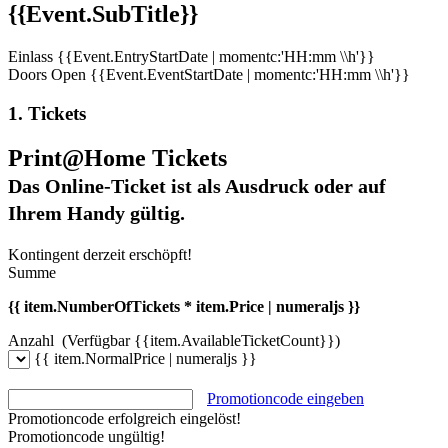
{{Event.SubTitle}}
Einlass
{{Event.EntryStartDate | momentc:'HH:mm \\h'}}
Doors Open
{{Event.EventStartDate | momentc:'HH:mm \\h'}}
1. Tickets
Print@Home Tickets
Das Online-Ticket ist als Ausdruck oder auf
Ihrem Handy gültig.
Kontingent derzeit erschöpft!
Summe
{{ item.NumberOfTickets * item.Price | numeraljs }}
Anzahl
(Verfügbar {{item.AvailableTicketCount}})
{{ item.NormalPrice | numeraljs }}
Promotioncode eingeben
Promotioncode erfolgreich eingelöst!
Promotioncode ungültig!